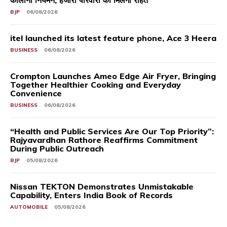
कॉलोनी नियमन, हजारों परिवारों को मिलेगी राहत
BJP
06/08/2026
itel launched its latest feature phone, Ace 3 Heera
BUSINESS
06/08/2026
Crompton Launches Ameo Edge Air Fryer, Bringing
Together Healthier Cooking and Everyday
Convenience
BUSINESS
06/08/2026
“Health and Public Services Are Our Top Priority”:
Rajyavardhan Rathore Reaffirms Commitment
During Public Outreach
BJP
05/08/2026
Nissan TEKTON Demonstrates Unmistakable
Capability, Enters India Book of Records
AUTOMOBILE
05/08/2026