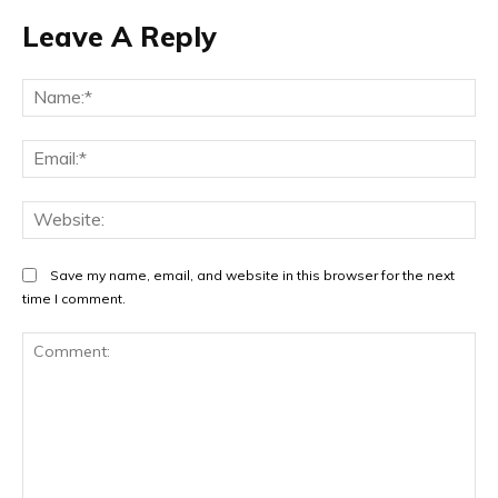
Leave A Reply
Na
Ema
Web
Save my name, email, and website in this browser for the next
time I comment.