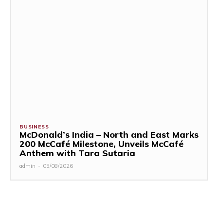
BUSINESS
McDonald’s India – North and East Marks
200 McCafé Milestone, Unveils McCafé
Anthem with Tara Sutaria
admin
-
05/08/2026