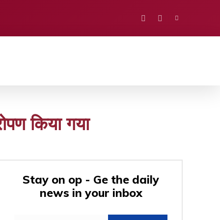
PORTS
EDUCATION
POLITICS
VISION
्षारोपण किया गया
Stay on op - Ge the daily
news in your inbox