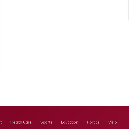
t
Health Care
Sports
Education
Politics
Visionary E