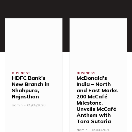
BUSINESS
BUSINESS
HDFC Bank’s
McDonald’s
New Branch in
India – North
Shahpura,
and East Marks
Rajasthan
200 McCafé
Milestone,
admin
-
05/08/2026
Unveils McCafé
Anthem with
Tara Sutaria
admin
-
05/08/2026