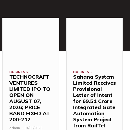
BUSINESS
BUSINESS
TECHNOCRAFT
Sahana System
VENTURES
Limited Receives
LIMITED IPO TO
Provisional
OPEN ON
Letter of Intent
AUGUST 07,
for ₹69.51 Crore
2026; PRICE
Integrated Gate
BAND FIXED AT
Automation
₹200-212
System Project
from RailTel
admin
-
04/08/2026