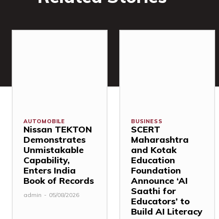
AUTOMOBILE
BUSINESS
Nissan TEKTON
SCERT
Demonstrates
Maharashtra
Unmistakable
and Kotak
Capability,
Education
Enters India
Foundation
Book of Records
Announce ‘AI
Saathi for
admin
-
05/08/2026
Educators’ to
Build AI Literacy