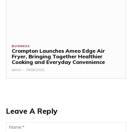
BUSINESS
Crompton Launches Ameo Edge Air
Fryer, Bringing Together Healthier
Cooking and Everyday Convenience
admin
-
06/08/2026
Leave A Reply
Na