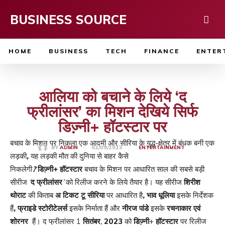
BUSINESS SOURCE
HOME
BUSINESS
TECH
FINANCE
ENTER
आलिया को बचाने के लिये ‘द
फ्रीलांसर’ का मिशन देखिये सिर्फ
डिज्‍़नी+ हॉटस्‍टार पर
बचाव के मिशन पर निकला एक आदमी और सीरिया के
युद्ध-क्षेत्र में बंधक बनी एक
02/09/2023
BY
ADMIN
ENTERTAINMENT
लड़की
,
यह लड़की मौत की दुनिया से
बाहर कैसे
निकलेगी
?
डिज्‍़नी+
हॉटस्‍टार
बचाव के मिशन पर आधारित
साल की सबसे बड़ी
सीरीज
‘
द
फ्रीलांसर
’
को रिलीज करने के लिये तैयार है। यह सीरीज
शिरीश
थोराट
की किताब
अ टिकट टू सीरिया
पर आधारित है
,
भाव धूलिया
इसके निर्देशक
हैं
,
फ्राइडे स्‍टोरीटेलर्स
इसके निर्माता हैं और
नीरज पांडे
इसके
रचनाकार एवं
शोरनर
हैं। द फ्रीलांसर 1
सितंबर
,
2023
को
डिज्‍़नी
+
हॉटस्‍टार
पर रिलीज