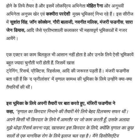
होने के लिये तैयार है और इसमें लोकप्रिय
अभिनेता
मोहित रैना
और
अनुभवी
अभिनेता अनुपम खेर एवं
कश्‍मीरा परदेशी
मुख्‍य
भूमिकाएं निभा रहे हैं। इस सीरीज
में
सुशांत सिंह
,
जॉन
कोक्‍केन
,
गौरी बालाजी
,
नवनीत मलिक
,
मंजरी फडनीस
,
सारा
जेन डियास
,
आदि जैसे प्रतिभाशाली
कलाकार भी महत्‍वपूर्ण भूमिकाओं में नजर
आयेंगे।
एक एक्‍टर का काम बिलकुल भी आसान नहीं होता है और उनके लिये ऐसी भूमिकायें
बहुत ज्‍यादा चुनौती भरी होती हैं, जिसमें खास
ट्रेनिंग, रिसर्च, प्रैक्टिस, रिहर्सल्‍स, आदि की जरूरत पड़ती है। मंजरी फडणीस
बता रही हैं कि ‘द फ्रीलांसर’ में मृणाल कामथ की भूमिका के लिये उन्‍होंने क्‍या-क्‍या
तैयारियाँ की थीं।
इस भूमिका के लिये अपनी तैयारी पर बात करते हुए, मंजिरी फडणीस ने
कहा,
‘’मृणाल का किरदार निभाने की तैयारी मेरे लिये बेहद दिलचस्‍प सफर थी।
अपने किसी भी किरदार के लिये मैं आमतौर पर जो काम करती हूँ, उसके अलावा
मुझे थोड़ा रिसर्च करना पड़ा, खासकर इस किरदार के लिये, क्‍योंकि मृणाल का कुछ
सालों से एक मानसिक रोग के लिये इलाज चल रहा है। मैंने डिसोसिएटिव