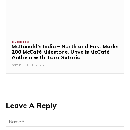
BUSINESS
McDonald’s India – North and East Marks
200 McCafé Milestone, Unveils McCafé
Anthem with Tara Sutaria
admin
-
05/08/2026
Leave A Reply
Na