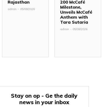
Rajasthan
200 McCafé
Milestone,
admin
-
05/08/2026
Unveils McCafé
Anthem with
Tara Sutaria
admin
-
05/08/2026
Stay on op - Ge the daily
news in your inbox
: