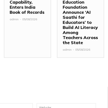
Capability,
Education
Enters India
Foundation
Book of Records
Announce ‘AI
Saathi for
admin
-
05/08/2026
Educators’ to
Build AI Literacy
Among
Teachers Across
the State
admin
-
05/08/2026
Email:*
Website