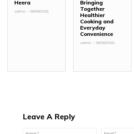
Heera
Bringing
Together
admin
-
06/08/2026
Healthier
Cooking and
Everyday
Convenience
admin
-
06/08/2026
Leave A Reply
Name:*