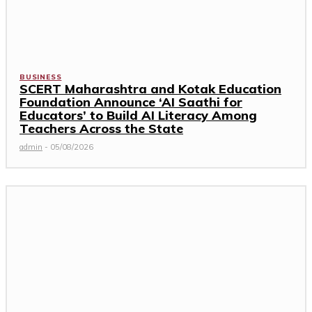
BUSINESS
SCERT Maharashtra and Kotak Education
Foundation Announce ‘AI Saathi for
Educators’ to Build AI Literacy Among
Teachers Across the State
admin
-
05/08/2026