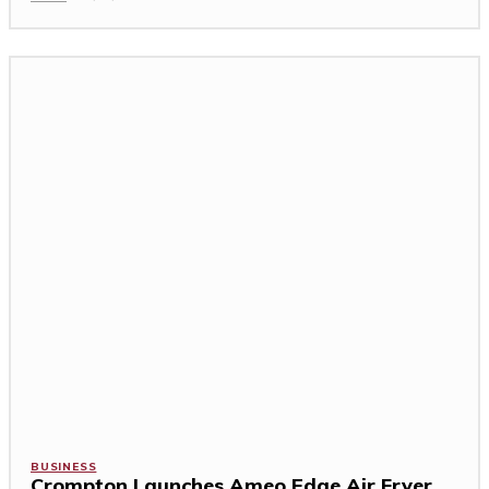
BUSINESS
Crompton Launches Ameo Edge Air Fryer,