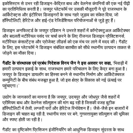
इकोसिस्टम से उभर रही डिजाइन-केंद्रित बाथ और वेलनेस कंपनियों की एक नई पीढ़ी
का प्रतिनिधित्व करती है। जयपुर प्लेटफॉर्म पर उसकी मौजूदगी ने पूरे राजस्थान के
आर्किटेक्ट्स और इंटीरियर डिजाइनरों के साथ गहरे जुड़ाव का संकेत दिया, जो
हॉस्पिटैलिटी, हेरिटेज और हाई-एंड रेजिडेंशियल परियोजनाओं से जुड़े हुए हैं।
डिजाइन अनफिल्टर्ड के जयपुर एडिशन ने उभरते शहरों में कॉन्टेक्स्टुअल आर्किटेक्चर
और बदलती मटीरियल पसंद पर चर्चा करने के लिए रीजनल डिजाइन प्रैक्टिशनर्स,
मटीरियल कंसल्टेंट्स और प्रोजेक्ट लीडर्स को एक मंच पर लाने में मदद की। गैडॉट
के लिए, इस प्लेटफॉर्म ने डिजाइन संबंधित बातचीत को सीधे स्थानीय उत्पादन ताकत से
जोड़ने का मौका दिया।
गैडॉट के संस्थापक एवं प्रबंध निदेशक विनय जैन ने इस अवसर पर कहा,
‘भिवाड़ी में
हमारी उत्पादन इकाई के साथ, राजस्थान हमारे परिचालन के लिए केंद्र बना हुआ है।
जयपुर के डिजाइन डायलॉग का हिस्सा बनने से स्थानीय निर्माण और आर्किटेक्चरल
कम्युनिटी के बीच संबंध मजबूत हुआ है, जो इस क्षेत्र के विकास को नई ऊंचाई पर
पहुंचाएगा।’
उद्योग के जानकारों का मानना है कि जयपुर, उदयपुर और जोधपुर जैसे शहरों में
प्रीमियम बाथ और वेलनेस सॉल्युशन की मांग बढ़ रही है जिसकी वजह बुटीक
हॉस्पिटैलिटी में तेजी, लग्जरी घरों और हेरिटेज रिनोवेशन हैं। जैसे-जैसे इन बाजारों में
डिजाइन की चाहत बढ़ रही है, स्थानीय स्तर पर बने, गुणवत्तायुक्त सॉल्युशन की भूमिका
और स्पष्ट होती जा रही है।
गैडॉट का दृष्टिकोण प्रिसिजन इंजीनियरिंग को आधुनिक डिजाइन सुंदरता के साथ