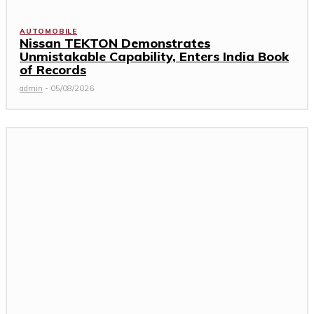
AUTOMOBILE
Nissan TEKTON Demonstrates
Unmistakable Capability, Enters India Book
of Records
admin
-
05/08/2026