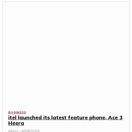
BUSINESS
itel launched its latest feature phone, Ace 3
Heera
admin
-
06/08/2026