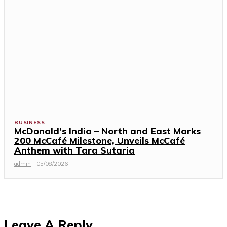
BUSINESS
McDonald’s India – North and East Marks
200 McCafé Milestone, Unveils McCafé
Anthem with Tara Sutaria
admin
-
05/08/2026
Leave A Reply