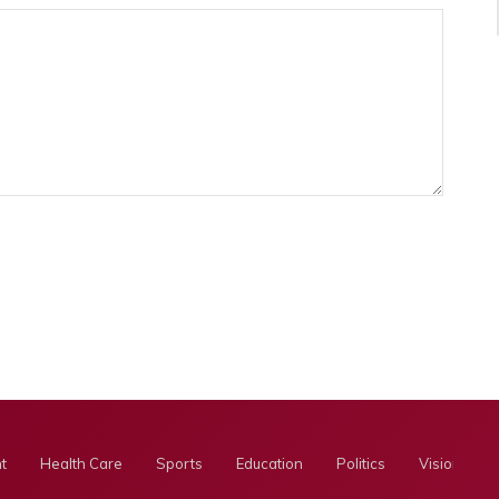
t
Health Care
Sports
Education
Politics
Visionary E