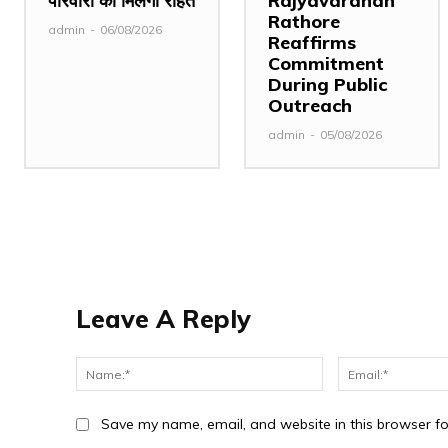
परिवारों को मिलेगी राहत
Rajyavardhan
Rathore
admin
-
06/08/2026
Reaffirms
Commitment
During Public
Outreach
admin
-
05/08/2026
Leave A Reply
Name:*
Save my name, email, and website in this browser fo