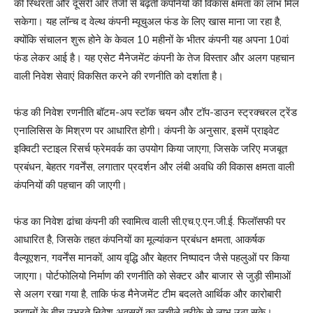
की स्थिरता और दूसरी ओर तेजी से बढ़ती कंपनियों की विकास क्षमता का लाभ मिल
सकेगा। यह लॉन्च द वेल्थ कंपनी म्यूचुअल फंड के लिए खास माना जा रहा है,
क्योंकि संचालन शुरू होने के केवल 10 महीनों के भीतर कंपनी यह अपना 10वां
फंड लेकर आई है। यह एसेट मैनेजमेंट कंपनी के तेज विस्तार और अलग पहचान
वाली निवेश सेवाएं विकसित करने की रणनीति को दर्शाता है।
फंड की निवेश रणनीति बॉटम-अप स्टॉक चयन और टॉप-डाउन स्ट्रक्चरल ट्रेंड
एनालिसिस के मिश्रण पर आधारित होगी। कंपनी के अनुसार, इसमें प्राइवेट
इक्विटी स्टाइल रिसर्च फ्रेमवर्क का उपयोग किया जाएगा, जिसके जरिए मजबूत
प्रबंधन, बेहतर गवर्नेंस, लगातार प्रदर्शन और लंबी अवधि की विकास क्षमता वाली
कंपनियों की पहचान की जाएगी।
फंड का निवेश ढांचा कंपनी की स्वामित्व वाली सी.एच.ए.एन.जी.ई. फिलॉसफी पर
आधारित है, जिसके तहत कंपनियों का मूल्यांकन प्रबंधन क्षमता, आकर्षक
वैल्यूएशन, गवर्नेंस मानकों, आय वृद्धि और बेहतर निष्पादन जैसे पहलुओं पर किया
जाएगा। पोर्टफोलियो निर्माण की रणनीति को सेक्टर और बाजार से जुड़ी सीमाओं
से अलग रखा गया है, ताकि फंड मैनेजमेंट टीम बदलते आर्थिक और कारोबारी
रुझानों के बीच उभरते निवेश अवसरों का लचीले तरीके से लाभ उठा सके।