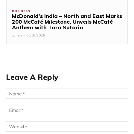
BUSINESS
McDonald’s India – North and East Marks
200 McCafé Milestone, Unveils McCafé
Anthem with Tara Sutaria
admin
-
05/08/2026
Leave A Reply
Na
Ema
Web