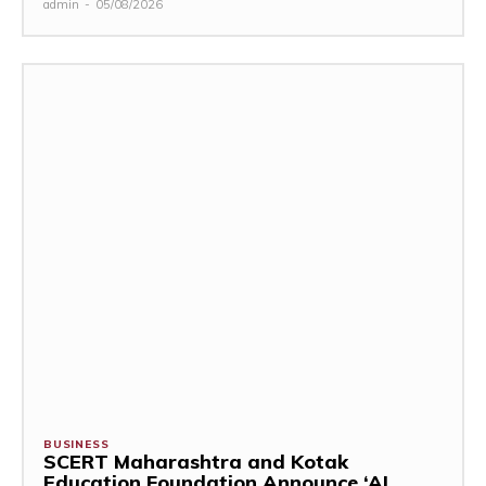
admin
-
05/08/2026
BUSINESS
SCERT Maharashtra and Kotak
Education Foundation Announce ‘AI