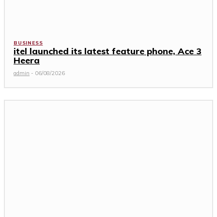
BUSINESS
itel launched its latest feature phone, Ace 3
Heera
admin
-
06/08/2026