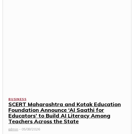
BUSINESS
SCERT Maharashtra and Kotak Education
Foundation Announce ‘AI Saathi for
Educators’ to Build AI Literacy Among
Teachers Across the State
admin
-
05/08/2026