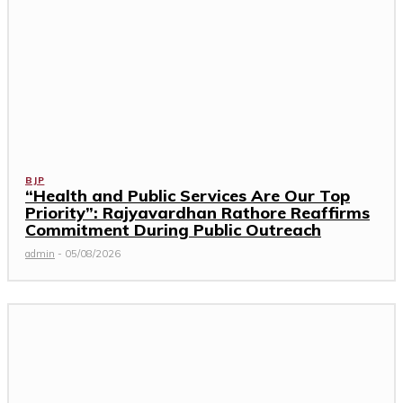
BJP
“Health and Public Services Are Our Top
Priority”: Rajyavardhan Rathore Reaffirms
Commitment During Public Outreach
admin
-
05/08/2026