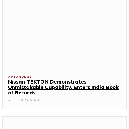
AUTOMOBILE
Nissan TEKTON Demonstrates
Unmistakable Capability, Enters India Book
of Records
admin
-
05/08/2026