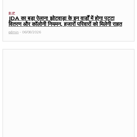
BJP
JDA का बड़ा ऐलान! झोटवाड़ा के इन वार्डों में होगा पट्टा
वितरण और कॉलोनी नियमन, हजारों परिवारों को मिलेगी राहत
admin
-
06/08/2026