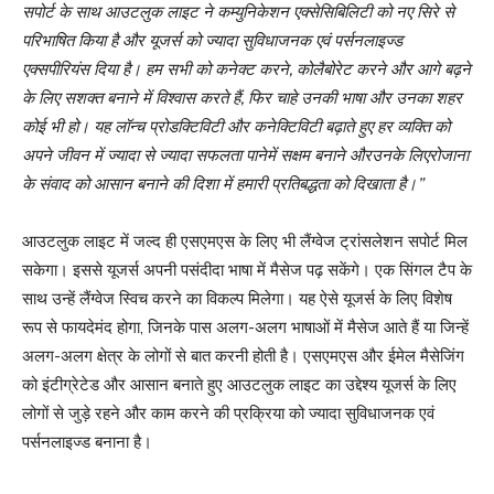
सपोर्ट
के
साथ
आउटलुक
लाइट
ने
कम्युनिकेशन
एक्सेसिबिलिटी
को
नए
सिरे
से
परिभाषित
किया
है
और
यूजर्स
को
ज्यादा
सुविधाजनक
एवं
पर्सनलाइज्ड
एक्सपीरियंस
दिया
है।
हम
सभी
को
कनेक्ट
करने
,
कोलैबोरेट
करने
और
आगे
बढ़ने
के
लिए
सशक्त
बनाने
में
विश्वास
करते
हैं
,
फिर
चाहे
उनकी
भाषा
और
उनका
शहर
कोई
भी
हो।
यह
लॉन्च
प्रोडक्टिविटी
और
कनेक्टिविटी
बढ़ाते
हुए
हर
व्यक्ति
को
अपने
जीवन
में
ज्यादा
से
ज्यादा
सफलता
पानेमें
सक्षम
बनाने
औरउनके
लिएरोजाना
के
संवाद
को
आसान
बनाने
की
दिशा
में
हमारी
प्रतिबद्धता
को
दिखाता
है।
”
आउटलुक लाइट में जल्द ही एसएमएस के लिए भी लैंग्वेज ट्रांसलेशन सपोर्ट मिल
सकेगा। इससे यूजर्स अपनी पसंदीदा भाषा में मैसेज पढ़ सकेंगे। एक सिंगल टैप के
साथ उन्हें लैंग्वेज स्विच करने का विकल्प मिलेगा। यह ऐसे यूजर्स के लिए विशेष
रूप से फायदेमंद होगा, जिनके पास अलग-अलग भाषाओं में मैसेज आते हैं या जिन्हें
अलग-अलग क्षेत्र के लोगों से बात करनी होती है। एसएमएस और ईमेल मैसेजिंग
को इंटीग्रेटेड और आसान बनाते हुए आउटलुक लाइट का उद्देश्य यूजर्स के लिए
लोगों से जुड़े रहने और काम करने की प्रक्रिया को ज्यादा सुविधाजनक एवं
पर्सनलाइज्ड बनाना है।