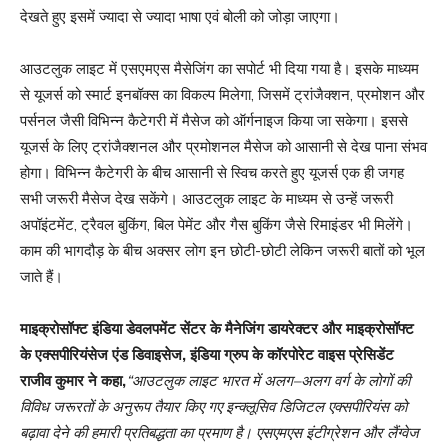
देखते हुए इसमें ज्यादा से ज्यादा भाषा एवं बोली को जोड़ा जाएगा।
आउटलुक लाइट में एसएमएस मैसेजिंग का सपोर्ट भी दिया गया है। इसके माध्यम
से यूजर्स को स्मार्ट इनबॉक्स का विकल्प मिलेगा, जिसमें ट्रांजैक्शन, प्रमोशन और
पर्सनल जैसी विभिन्न कैटेगरी में मैसेज को ऑर्गनाइज किया जा सकेगा। इससे
यूजर्स के लिए ट्रांजैक्शनल और प्रमोशनल मैसेज को आसानी से देख पाना संभव
होगा। विभिन्न कैटेगरी के बीच आसानी से स्विच करते हुए यूजर्स एक ही जगह
सभी जरूरी मैसेज देख सकेंगे। आउटलुक लाइट के माध्यम से उन्हें जरूरी
अपॉइंटमेंट, ट्रैवल बुकिंग, बिल पेमेंट और गैस बुकिंग जैसे रिमाइंडर भी मिलेंगे।
काम की भागदौड़ के बीच अक्सर लोग इन छोटी-छोटी लेकिन जरूरी बातों को भूल
जाते हैं।
माइक्रोसॉफ्ट
इंडिया
डेवलपमेंट
सेंटर
के
मैनेजिंग
डायरेक्टर
और
माइक्रोसॉफ्ट
के
एक्सपीरियंसेज
एंड
डिवाइसेज
,
इंडिया
ग्रुप
के
कॉरपोरेट
वाइस
प्रेसिडेंट
राजीव
कुमार
ने
कहा
,
“
आउटलुक
लाइट
भारत
में
अलग
–
अलग
वर्ग
के
लोगों
की
विविध
जरूरतों
के
अनुरूप
तैयार
किए
गए
इन्क्लूसिव
डिजिटल
एक्सपीरियंस
को
बढ़ावा
देने
की
हमारी
प्रतिबद्धता
का
प्रमाण
है।
एसएमएस
इंटीग्रेशन
और
लैंग्वेज