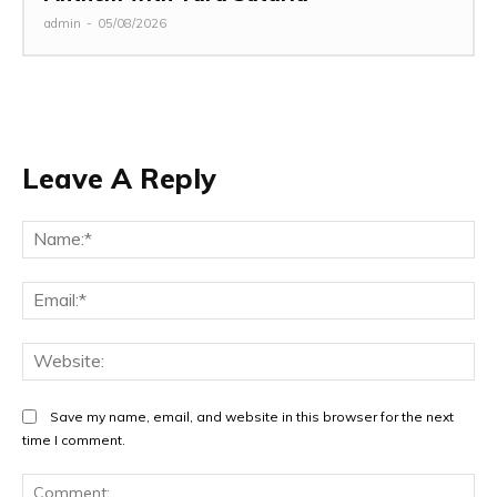
admin
-
05/08/2026
Leave A Reply
Na
Ema
Web
Save my name, email, and website in this browser for the next
time I comment.