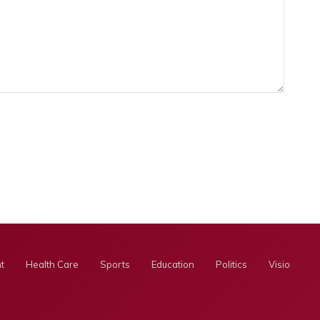
t
Health Care
Sports
Education
Politics
Visionary E