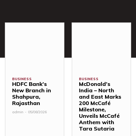
BUSINESS
BUSINESS
HDFC Bank’s
McDonald’s
New Branch in
India – North
Shahpura,
and East Marks
Rajasthan
200 McCafé
Milestone,
admin
-
05/08/2026
Unveils McCafé
Anthem with
Tara Sutaria