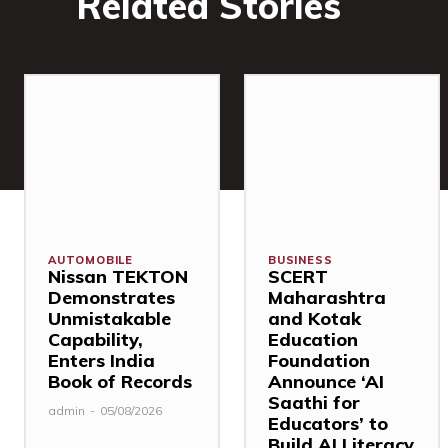
Related Stories
AUTOMOBILE
BUSINESS
Nissan TEKTON
SCERT
Demonstrates
Maharashtra
Unmistakable
and Kotak
Capability,
Education
Enters India
Foundation
Book of Records
Announce ‘AI
Saathi for
admin
-
05/08/2026
Educators’ to
Build AI Literacy