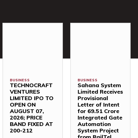
BUSINESS
BUSINESS
TECHNOCRAFT
Sahana System
VENTURES
Limited Receives
LIMITED IPO TO
Provisional
OPEN ON
Letter of Intent
AUGUST 07,
for ₹69.51 Crore
2026; PRICE
Integrated Gate
BAND FIXED AT
Automation
₹200-212
System Project
from RailTel