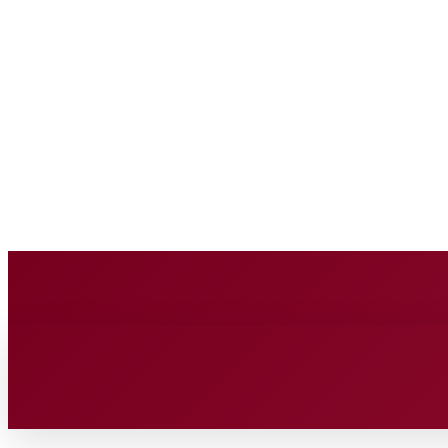
BUSINESS SOURC
Saturday, August 8, 2026
HOME
BUSINESS
TECH
FIN