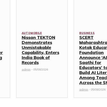
AUTOMOBILE
BUSINESS
Nissan TEKTON
SCERT
Demonstrates
Maharashtra
Unmistakable
Kotak Educa
er
Capability, Enters
Foundation
g
India Book of
Announce ‘AI
Records
Saathi for
Educators’ t
admin
-
05/08/2026
Build AI Lite
Among Teac
Across the S
admin
-
05/08/2026