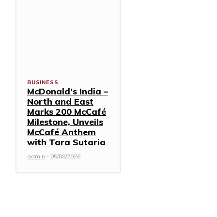
BUSINESS
McDonald’s India –
North and East
Marks 200 McCafé
Milestone, Unveils
McCafé Anthem
with Tara Sutaria
admin
-
05/08/2026