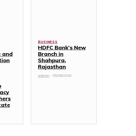
BUSINESS
HDFC Bank’s New
 and
Branch in
tion
Shahpura,
Rajasthan
admin
-
05/08/2026
o
racy
hers
tate