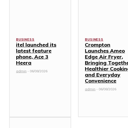
BUSINESS
BUSINESS
itel launched its
Crompton
latest feature
Launches Ameo
phone, Ace 3
Edge Air Fryer,
Heera
Bringing Togeth
Healthier Cookin
admin
-
06/08/2026
and Everyday
Convenience
admin
-
06/08/2026