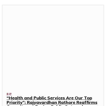
BJP
“Health and Public Services Are Our Top
Priority”: Rajyavardhan Rathore Reaffirms