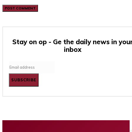
Stay on op - Ge the daily news in you
inbox
SUBSCRIBE
Home
Business
Tech
Finance
Entertainment
Healt