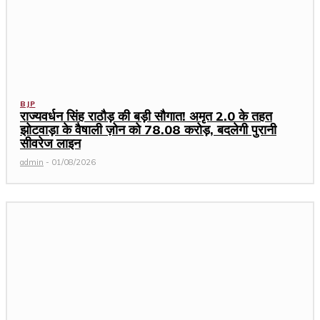
BJP
राज्यवर्धन सिंह राठौड़ की बड़ी सौगात! अमृत 2.0 के तहत
झोटवाड़ा के वैषाली ज़ोन को ₹78.08 करोड़, बदलेगी पुरानी
सीवरेज लाइन
admin
-
01/08/2026