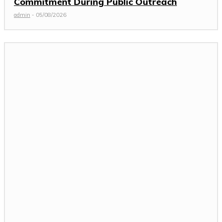
Commitment During Public Outreach
admin
-
05/08/2026