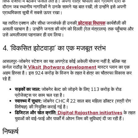
सिर्फ दफ्तरों में बैठकर फैसले लेते हैं। अपनी रात्रि चौपालों और ग्रामीण दौरों के
दौरान जब स्थानीय नागरिकों ने उनके सामने यह बात रखी, तो उन्होंने इसे अपनी
प्राथमिकता सूची में सबसे ऊपर रखा।
यह त्वरित एक्शन और सीधा जनसंपर्क ही उनकी
झोटवाड़ा विधायक
कार्यशैली की
असली पहचान है। उन्होंने जनता की मांग को दिल्ली (रेल मंत्रालय) तक पहुँचाया और
उसे अमलीजामा पहनाकर ही दम लिया।
4. ‘विकसित झोटवाड़ा’ का एक मजबूत स्तंभ
आसलपुर-जोबनेर स्टेशन का यह अपग्रेड कोई अकेली योजना नहीं है, बल्कि यह
कर्नल राठौड़ के
Viksit Jhotwara development
मास्टर प्लान का एक
अहम हिस्सा है। इस ₹924 करोड़ के विजन के तहत वे क्षेत्र का चौतरफा विकास कर
रहे हैं:
सड़कों का जाल:
जोबनेर बेल्ट को जोड़ने के लिए ₹113 करोड़ के रोड
प्रोजेक्ट्स पर काम चल रहा है।
स्वास्थ्य में सुधार:
जोबनेर CHC में 22 साल बाद महिला डॉक्टर (स्त्री रोग
विशेषज्ञ) की नियुक्ति कराई गई है।
डिजिटल और खेल क्रांति:
Digital Rajasthan initiatives
के तहत
युवाओं को वाई-फाई और पार्कों में ओपन जिम की सुविधाएं दी जा रही हैं।
निष्कर्ष