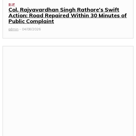
BJP
Col. Rajyavardhan Singh Rathore’s Swift
Action: Road Repaired Within 30 Minutes of
Public Complaint
admin
-
04/08/2026