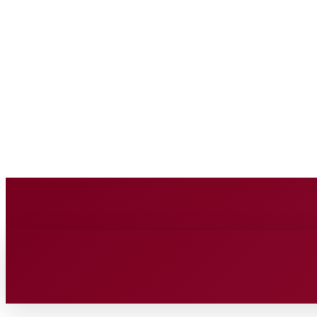
BUSINESS SOURC
Thursday, August 6, 2026
HOME
BUSINESS
TECH
FIN